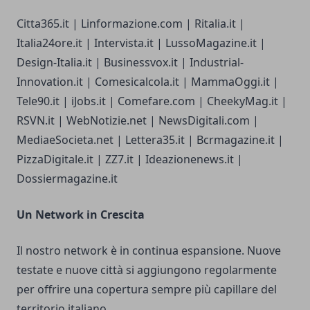
Citta365.it | Linformazione.com | Ritalia.it |
Italia24ore.it | Intervista.it | LussoMagazine.it |
Design-Italia.it | Businessvox.it | Industrial-
Innovation.it | Comesicalcola.it | MammaOggi.it |
Tele90.it | iJobs.it | Comefare.com | CheekyMag.it |
RSVN.it | WebNotizie.net | NewsDigitali.com |
MediaeSocieta.net | Lettera35.it | Bcrmagazine.it |
PizzaDigitale.it | ZZ7.it | Ideazionenews.it |
Dossiermagazine.it
Un Network in Crescita
Il nostro network è in continua espansione. Nuove
testate e nuove città si aggiungono regolarmente
per offrire una copertura sempre più capillare del
territorio italiano.