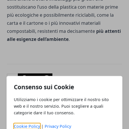
sostituiscano l’uso della plastica con materie prime
più ecologiche e possibilmente riciclabili, come la
carta e il cartone o i più innovativi materiali
compostabili, resistenti ma decisamente
più attenti
alle esigenze dell’ambiente
.
Facebook
Twitter
Whatsapp
Consenso sui Cookie
Utilizziamo i cookie per ottimizzare il nostro sito
web e il nostro servizio. Puoi scegliere a quali
Articolo Precedente
Articolo Successivo
categorie dare il tuo consenso.
SOS vespe a Milano: i nidi
Trading online automatico:
nei cassettoni della
tutto ciò che serve sapere
Cookie Policy
|
Privacy Policy
finestra
al riguardo