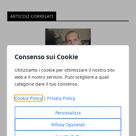
ARTICOLI CORRELATI
Consenso sui Cookie
Utilizziamo i cookie per ottimizzare il nostro sito
web e il nostro servizio. Puoi scegliere a quali
Milano ospita Christian Palladino: il
categorie dare il tuo consenso.
poeta e autore de A Spasso col Cuore
Cookie Policy
|
Privacy Policy
approda a Story Time su Radio Canale
Italia
Personalizza
11/05/2025
Rifiuta Opzionali