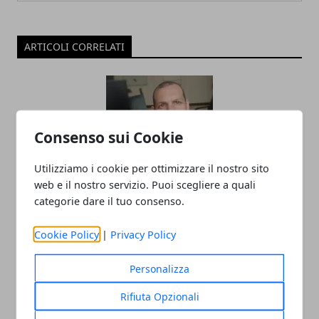
ARTICOLI CORRELATI
Consenso sui Cookie
Utilizziamo i cookie per ottimizzare il nostro sito
web e il nostro servizio. Puoi scegliere a quali
categorie dare il tuo consenso.
Milano ospita Christian Palladino: il
poeta e autore de A Spasso col Cuore
Cookie Policy
|
Privacy Policy
approda a Story Time su Radio Canale
Italia
Personalizza
11/05/2025
Rifiuta Opzionali